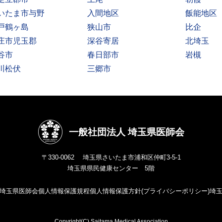
いたま市与野
入間地区
飯能地区
戸鶴ヶ島
狭山市
比企
庄市児玉郡
深谷寄居
北埼玉
谷市
春日部市
岩槻
川松伏
三郷市
一般社団法人 埼玉県医師会
〒330-0062 埼玉県さいたま市浦和区仲町3-5-1
埼玉県県民健康センター 5階
埼玉県医師会個人情報保護規程
個人情報保護方針(プライバシーポリシー)
埼
Copyright(C) Saitama Medical Association