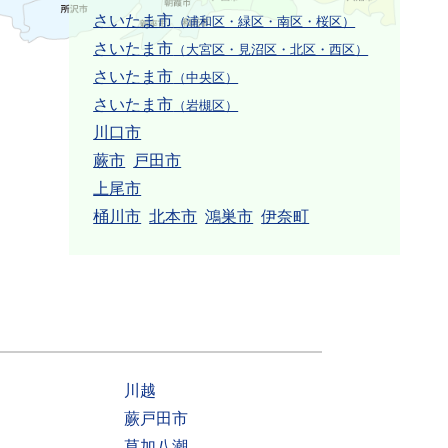
さいたま市
（浦和区・緑区・南区・桜区）
さいたま市
（大宮区・見沼区・北区・西区）
さいたま市
（中央区）
さいたま市
（岩槻区）
川口市
蕨市
戸田市
上尾市
桶川市
北本市
鴻巣市
伊奈町
川越
蕨戸田市
草加八潮