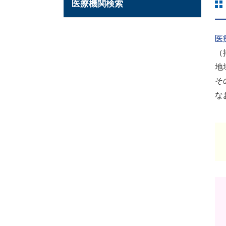
医療機関検索
医
（
地
そ
な