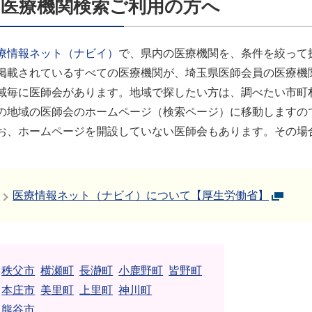
医療機関検索ご利用の方へ
療情報ネット（ナビイ）
で、県内の医療機関を、条件を絞って
掲載されているすべての医療機関が、埼玉県医師会員の医療機
域毎に医師会があります。地域で探したい方は、調べたい市町
の地域の医師会のホームページ（検索ページ）に移動しますの
お、ホームページを開設していない医師会もあります。その場
医療情報ネット（ナビイ）について【厚生労働省】
秩父市
横瀬町
長瀞町
小鹿野町
皆野町
本庄市
美里町
上里町
神川町
熊谷市