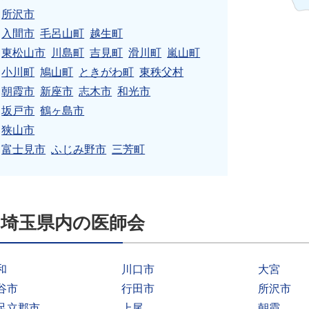
所沢市
入間市
毛呂山町
越生町
東松山市
川島町
吉見町
滑川町
嵐山町
小川町
鳩山町
ときがわ町
東秩父村
朝霞市
新座市
志木市
和光市
坂戸市
鶴ヶ島市
狭山市
富士見市
ふじみ野市
三芳町
埼玉県内の医師会
和
川口市
大宮
谷市
行田市
所沢市
足立郡市
上尾
朝霞