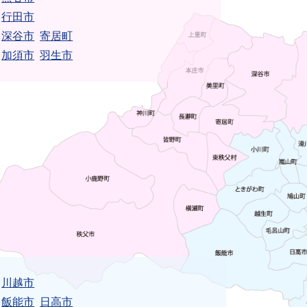
行田市
深谷市
寄居町
加須市
羽生市
川越市
飯能市
日高市