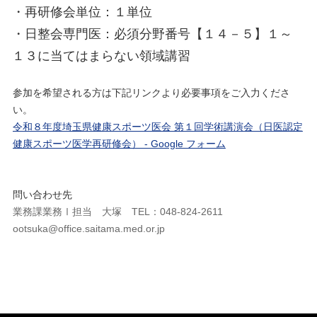
・再研修会単位：１単位
・日整会専門医：必須分野番号【１４－５】１～
１３に当てはまらない領域講習
参加を希望される方は下記リンクより必要事項をご入力くださ
い。
令和８年度埼玉県健康スポーツ医会 第１回学術講演会（日医認定
健康スポーツ医学再研修会） - Google フォーム
問い合わせ先
業務課業務Ⅰ担当 大塚 TEL：048-824-2611
ootsuka@office.saitama.med.or.jp