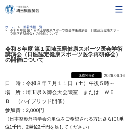
ホーム
新着情報一覧
令和８年度 第１回埼玉県健康スポーツ医会学術講演会（日医認定健康スポー
ツ医学再研修会）の開催について
令和８年度 第１回埼玉県健康スポーツ医会学術
講演会（日医認定健康スポーツ医学再研修会）
の開催について
2026.06.16
医療関係者
日 時：令和８年７月１１日（土）午後５時～
場 所：埼玉県医師会大会議室 または ＷＥ
Ｂ （ハイブリッド開催）
参加費：2,000円
（日本整形外科学会の単位をご希望される方は
さらに1単
位1千円
、
2単位2千円
を足してください）