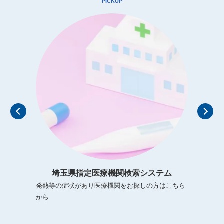
PICKUP
2026.06.16
医療関係者
令和８年度 第１回埼玉県健康スポーツ医会学術講演会（日医
認定健康スポーツ医学再研修会）の開催について
2026.06.08
医療関係者
令和8年度埼玉県医師会産業医研修会の情報を掲載しまし
た。
2026.06.05
イベント
令和８年度 てんかん市民公開講座について【8月1日(土)13時
～14時30分】
埼玉県指定医療機関検索システム
発熱等の症状があり医療機関をお探しの方はこちら
急患
から
った