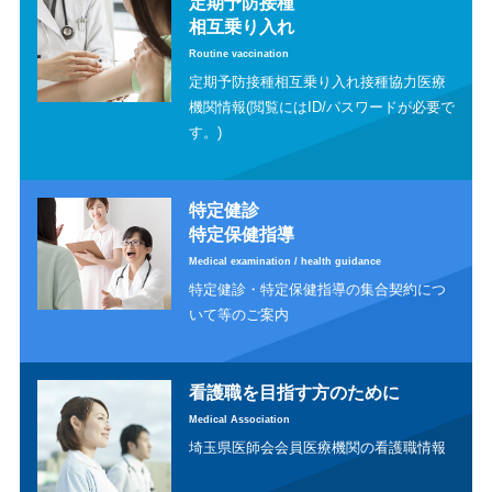
定期予防接種
相互乗り入れ
Routine vaccination
定期予防接種相互乗り入れ接種協力医療
機関情報(閲覧にはID/パスワードが必要で
す。)
特定健診
特定保健指導
Medical examination / health guidance
特定健診・特定保健指導の集合契約につ
いて等のご案内
看護職を目指す方のために
Medical Association
埼玉県医師会会員医療機関の看護職情報