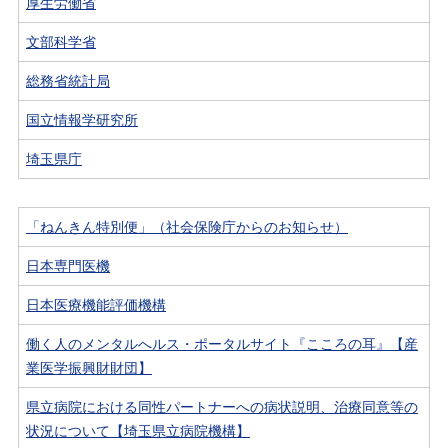
厚生労働省
文部科学省
総務省統計局
国立情報学研究所
埼玉県庁
「ねんきん特別便」（社会保険庁からのお知らせ）
日本専門医機
日本医療機能評価機構
働く人のメンタルへルス・ポータルサイト『こころの耳』【産
業医学振興財財団】
県立病院における同性パートナーへの病状説明、治療同意等の
状況について【埼玉県立病院機構】