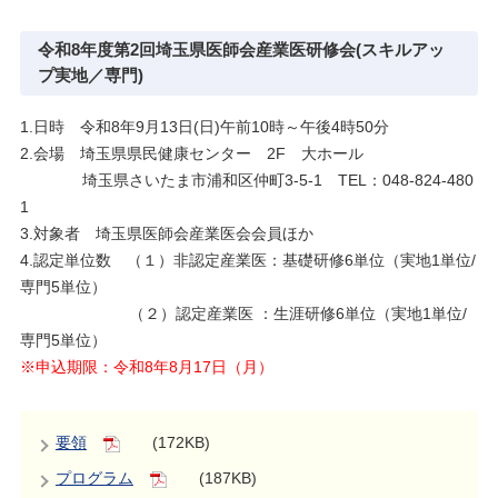
令和8年度第2回埼玉県医師会産業医研修会(スキルアッ
プ実地／専門)
1.日時 令和8年9月13日(日)午前10時～午後4時50分
2.会場 埼玉県県民健康センター 2F 大ホール
埼玉県さいたま市浦和区仲町3-5-1 TEL：048-824-480
1
3.対象者 埼玉県医師会産業医会会員ほか
4.認定単位数 （１）非認定産業医：基礎研修6単位（実地1単位/
専門5単位）
（２）認定産業医 ：生涯研修6単位（実地1単位/
専門5単位）
※申込期限：令和8年8月17日（月）
要領
(172KB)
プログラム
(187KB)