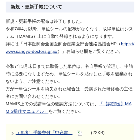
新規・更新手帳について
新規・更新手帳の配布は終了しました。
令和7年4月以降、単位シールの配布がなくなり、取得単位はシス
テム（MAMIS）上に自動で登録されるようになります。
詳細は「日本医師会全国医師会産業医部会連絡協議会HP（
https://
www.sangyo-doctors.gr.jp/
）」お知らせ欄をご覧ください。
令和7年3月末日までに取得した単位は、各自手帳で管理し、申請
時に必要になりますため、単位シールを貼付した手帳を破棄され
ないよう、ご注意ください。
万が一単位シールを紛失された場合は、受講された研修会の主催
者にお問い合わせください。
MAMIS上での受講単位の確認方法については、
「【認定医】MA
MIS操作マニュアル」
をご覧ください。
（参考）手帳交付「申込書」
(22KB)